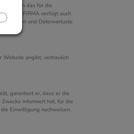
h sind, um das für die
alten. Die FIRMA verfügt auch
Änderungen und Datenverluste
r Website angibt, vertraulich
t, garantiert er, dass er die
Zwecke informiert hat, für die
ie Einwilligung nachweisen.