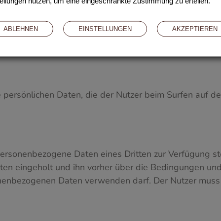
ellungen nutzen, um eine eingeschränkte Zustimmung zu erteilen.
chen und organisatorischen Massnahmen, die erforderlic
r Daten erforderliche Sicherheitsniveau aufrechtzuerh
ABLEHNEN
EINSTELLUNGEN
AKZEPTIEREN
smen, um unbefugte Zugriffe, Diebstähle, unerlaubte 
ern.
e persönlichen Daten, die der Nutzer beim Surfen auf de
ersonenbezogene Daten eines Dritten zur Verfügung stell
en eingeholt und ihn vorher über die Bedingungen und 
enbezogenen Daten verwenden darf. Der Nutzer muss d