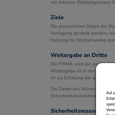
mit Adresse Rehhahgstrasse 83
Ziele
Die persönlichen Daten der Be
Verfügung gestellt werden, we
Nutzung für Werbezwecke durch
Weitergabe an Dritte
Die FIRMA wird die personenbez
Weitergabe ist in der Datensch
ist zur Erfüllung der gesetzlic
Die Daten des Nutzers werden 
Auf 
Sicherheitsmassnahmen behan
Erfah
speic
Sicherheitsmassnahme
Verw