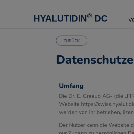
®
HYALUTIDIN
DC
V
ZURÜCK
Datenschutze
Umfang
Die Dr. E. Graeub AG- (die „FIR
Website https://swiss.hyalutid
werden von ihr betrieben, lizenz
Der Nutzer kann die Website 
nur Zugang zu persönlichen Dat